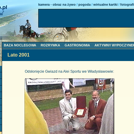
kamera - obraz na żywo
/
pogoda
/
wirtualne kartki
/
fotograf
BAZA NOCLEGOWA
ROZRYWKA
GASTRONOMIA
AKTYWNY WYPOCZYNE
Lato 2001
Odsłonięcie Gwiazd na Alei Sportu we Władysławowie: