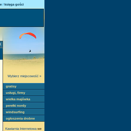
ie
/
księga gości
K
Wybierz miejscowość »
gratisy
usługi, firmy
wielka majówka
perełki nordy
windsurfing
ogłoszenia drobne
Kawiarnia Internetowa
we