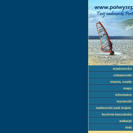
wiadomości
ciekawostki
miasta, osady
mapy
informator
wycieczki
nadmorski park krajob.
kuchnia kaszubska
wakacje
linki