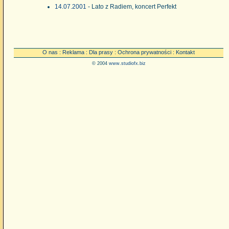
14.07.2001
- Lato z Radiem, koncert Perfekt
O nas
:
Reklama
:
Dla prasy
:
Ochrona prywatności
:
Kontakt
© 2004
www.studiofx.biz