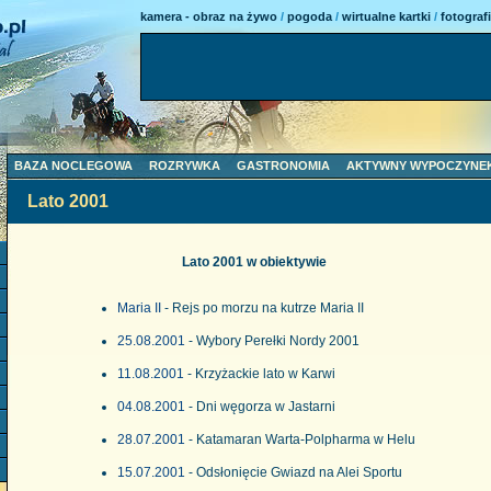
kamera - obraz na żywo
/
pogoda
/
wirtualne kartki
/
fotograf
BAZA NOCLEGOWA
ROZRYWKA
GASTRONOMIA
AKTYWNY WYPOCZYNE
Lato 2001
Lato 2001 w obiektywie
Maria II
- Rejs po morzu na kutrze Maria II
25.08.2001
- Wybory Perełki Nordy 2001
11.08.2001
- Krzyżackie lato w Karwi
04.08.2001
- Dni węgorza w Jastarni
28.07.2001
- Katamaran Warta-Polpharma w Helu
15.07.2001
- Odsłonięcie Gwiazd na Alei Sportu