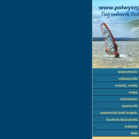
wiadomości
ciekawostki
miasta, osady
mapy
informator
wycieczki
nadmorski park krajob.
kuchnia kaszubska
wakacje
linki