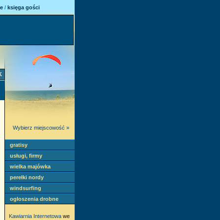
ie
/
księga gości
K
Wybierz miejscowość »
gratisy
usługi, firmy
wielka majówka
perełki nordy
windsurfing
ogłoszenia drobne
Kawiarnia Internetowa
we